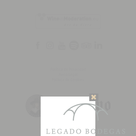
Política de Privacidad
Aviso Legal
Política de Cookies
✖
Ctra Logroño - 01320, Oyón (Álava)
Tfno. 945 622 500 - Fax.