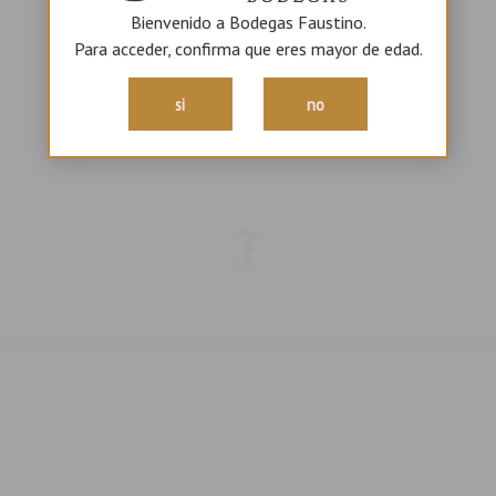
Volver al inicio
Bienvenido a Bodegas Faustino.
Enotu
Para acceder, confirma que eres mayor de edad.
Notici
Conta
si
no
Tiend
Onlin